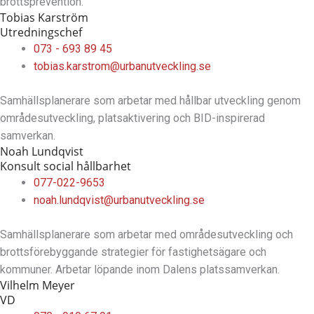
brottsprevention.
Tobias Karström
Utredningschef
073 - 693 89 45
tobias.karstrom@urbanutveckling.se
Samhällsplanerare som arbetar med hållbar utveckling genom
områdesutveckling, platsaktivering och BID-inspirerad
samverkan.
Noah Lundqvist
Konsult social hållbarhet
077-022-9653
noah.lundqvist@urbanutveckling.se
Samhällsplanerare som arbetar med områdesutveckling och
brottsförebyggande strategier för fastighetsägare och
kommuner. Arbetar löpande inom Dalens platssamverkan.
Vilhelm Meyer
VD