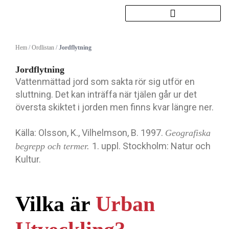
Hoppa
till
innehåll
Hem
/
Ordlistan
/
Jordflytning
Jordflytning
Vattenmättad jord som sakta rör sig utför en
sluttning. Det kan inträffa när tjälen går ur det
översta skiktet i jorden men finns kvar längre ner.
Källa: Olsson, K., Vilhelmson, B. 1997.
Geografiska
1. uppl. Stockholm: Natur och
begrepp och termer.
Kultur.
Vilka är
Urban