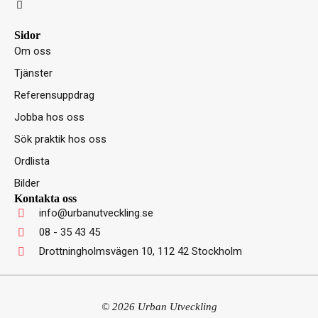
L
i
n
k
Sidor
e
Om oss
d
i
Tjänster
n
-
Referensuppdrag
i
n
Jobba hos oss
Sök praktik hos oss
Ordlista
Bilder
Kontakta oss
info@urbanutveckling.se
08 - 35 43 45
Drottningholmsvägen 10, 112 42 Stockholm
© 2026 Urban Utveckling