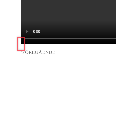
FÖREGÅENDE
Föregående