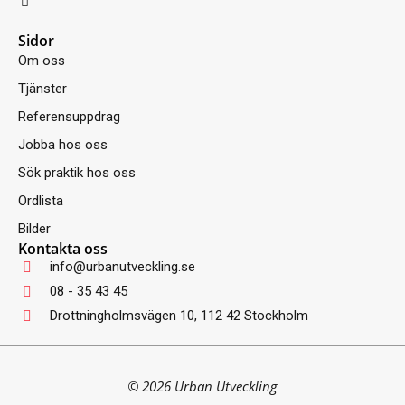
i
n
Sidor
k
e
Om oss
d
i
Tjänster
n
-
Referensuppdrag
i
n
Jobba hos oss
Sök praktik hos oss
Ordlista
Bilder
Kontakta oss
info@urbanutveckling.se
08 - 35 43 45
Drottningholmsvägen 10, 112 42 Stockholm
© 2026 Urban Utveckling