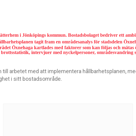
ätterhem i Jönköpings kommun. Bostadsbolaget bedriver ett ambiti
ållbarhetsplanen tagit fram en områdesanalys för stadsdelen Öxne
ådet Öxnehaga kartlades med faktorer som kan följas och mätas ö
brottsstatistik, intervjuer med nyckelpersoner, områdesvandring s
 till arbetet med att implementera hållbarhetsplanen, med
ghet i sitt bostadsområde.