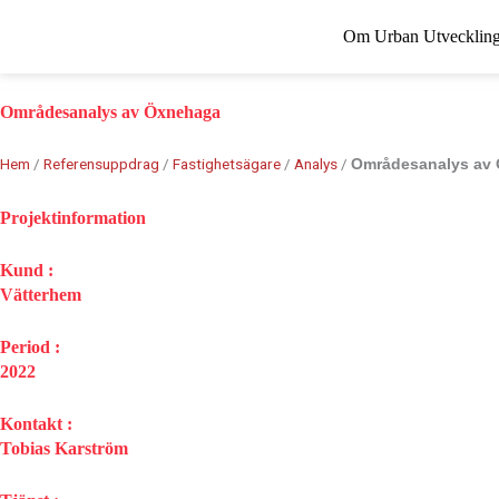
Hoppa
Om Urban Utvecklin
till
innehåll
Områdesanalys av Öxnehaga
Hem
/
Referensuppdrag
/
Fastighetsägare
/
Analys
/
Områdesanalys av
Projektinformation
Kund :
Vätterhem
Period :
2022
Kontakt :
Tobias Karström