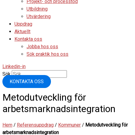
Projekt- och processtöd
Utbildning
Utvärdering
Uppdrag
Aktuellt
Kontakta oss
Jobba hos oss
Sök praktik hos oss
Linkedin-in
Sök
KONTAKTA OSS
Metodutveckling för
arbetsmarknadsintegration
Hem
/
Referensuppdrag
/
Kommuner
/
Metodutveckling för
arbetsmarknadsintegration