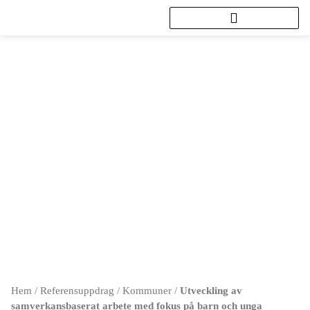
Hoppa
till
innehåll
Utveckling av samverkansbaserat
arbete med fokus på barn och
unga
Hem
/
Referensuppdrag
/
Kommuner
/
Utveckling av
samverkansbaserat arbete med fokus på barn och unga