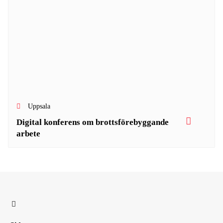
Uppsala
Digital konferens om brottsförebyggande
arbete
L
i
n