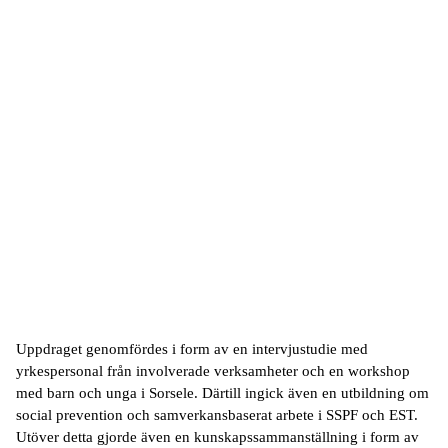
välbeskrivet. Vi hade en god relation, de var snabba på att
svara och enkla att samarbeta med"
Uppdraget genomfördes i form av en intervjustudie med
yrkespersonal från involverade verksamheter och en workshop
med barn och unga i Sorsele. Därtill ingick även en utbildning om
social prevention och samverkansbaserat arbete i SSPF och EST.
Utöver detta gjorde även en kunskapssammanställning i form av