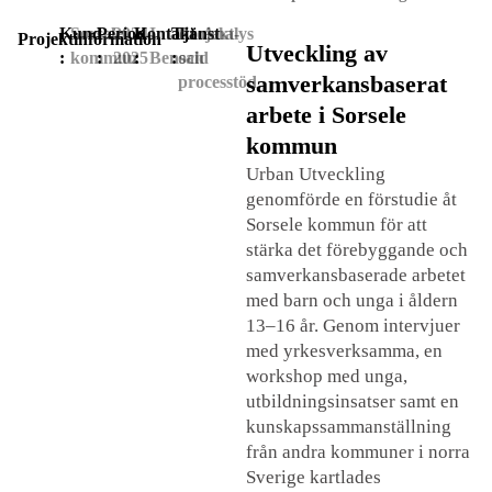
Kund
Sorsele
Period
2024-
Kontakt
Imad
Tjänst
Projekt-
Analys
Projektinformation
Utveckling av
:
kommun
:
2025
:
Bensaid
:
och
samverkansbaserat
processtöd
arbete i Sorsele
kommun
Urban Utveckling
genomförde en förstudie åt
Sorsele kommun för att
stärka det förebyggande och
samverkansbaserade arbetet
med barn och unga i åldern
13–16 år. Genom intervjuer
med yrkesverksamma, en
workshop med unga,
utbildningsinsatser samt en
kunskapssammanställning
från andra kommuner i norra
Sverige kartlades