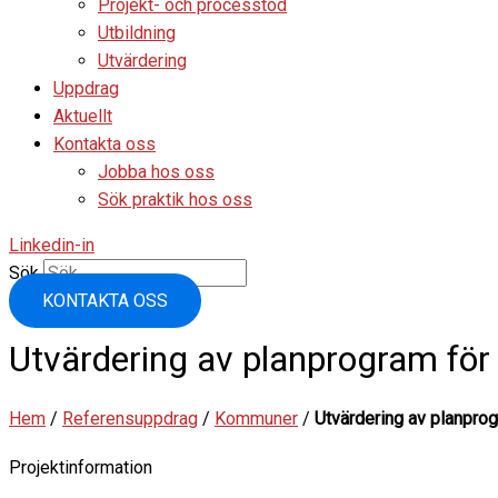
Projekt- och processtöd
Utbildning
Utvärdering
Uppdrag
Aktuellt
Kontakta oss
Jobba hos oss
Sök praktik hos oss
Linkedin-in
Sök
KONTAKTA OSS
Utvärdering av planprogram för
Hem
/
Referensuppdrag
/
Kommuner
/
Utvärdering av planpro
Projektinformation