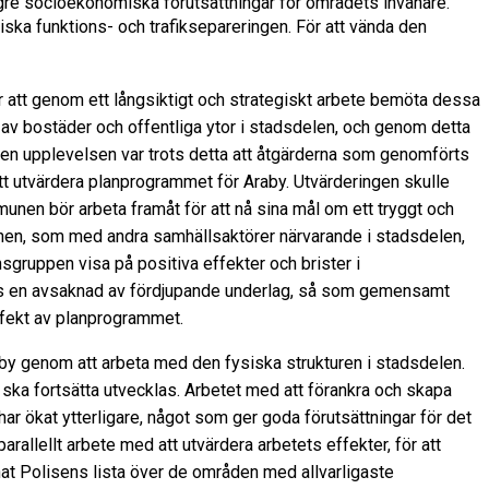
ägre socioekonomiska förutsättningar för områdets invånare.
ska funktions- och trafiksepareringen. För att vända den
ör att genom ett långsiktigt och strategiskt arbete bemöta dessa
 av bostäder och offentliga ytor i stadsdelen, och genom detta
 men upplevelsen var trots detta att åtgärderna som genomförts
att utvärdera planprogrammet för Araby. Utvärderingen skulle
unen bör arbeta framåt för att nå sina mål om ett tryggt och
unen, som med andra samhällsaktörer närvarande i stadsdelen,
gruppen visa på positiva effekter och brister i
inns en avsaknad av fördjupande underlag, så som gemensamt
ffekt av planprogrammet.
aby genom att arbeta med den fysiska strukturen i stadsdelen.
 ska fortsätta utvecklas. Arbetet med att förankra och skapa
har ökat ytterligare, något som ger goda förutsättningar för det
allellt arbete med att utvärdera arbetets effekter, för att
at Polisens lista över de områden med allvarligaste