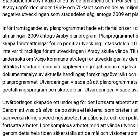
Stadsdelen Araby i Växjö är ett av de områdena som Polisen pek
Araby uppfördes under 1960- och 70-talet som en del av miljonp
negativa utvecklingen som stadsdelen såg, antogs 2009 ett pl
Inför framtagandet av planprogrammet hade ett flertal briser i 
utmaningar. 2009 antogs Araby planprogram. Planprogrammet syft
skapa förutsättningar för en positiv utveckling i stadsdelen. 
inte var tillräckliga för att utvecklingen i Araby skulle vända
undersöka om Växjö kommuns strategi för utvecklingen av den fys
attraktivt stadsdel som inte upplever segregationens negativ
dokumentanalys av aktuella handlingar, forskningsöversikt och
planprogrammet. Utvärderingen visade på att planprogrammets 
gestaltningsprogram och skötselplan. Utvärderingen visade även
Utvärderingen skapade ett underlag för det fortsatta arbetet a
Genom att visa på såväl de positiva effekterna, som brister i a
samverkan kring utvecklingsarbetet har påbörjats, och den politi
fortsatta arbetet. I det komplexa arbetet med att vända utveckl
genom detta hela tiden säkerställa att de mål och visioner som