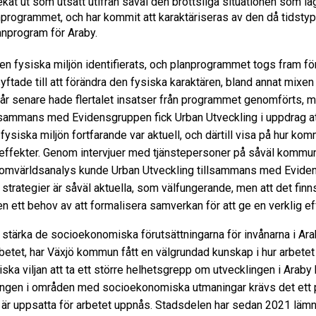
at ut som utsatt utifrån såväl den brottsliga situationen som l
rogrammet, och har kommit att karaktäriseras av den då tidstypi
anprogram för Araby.
den fysiska miljön identifierats, och planprogrammet togs fram f
ade till att förändra den fysiska karaktären, bland annat mixen
10 år senare hade flertalet insatser från programmet genomförts,
. Tillsammans med Evidensgruppen fick Urban Utveckling i uppdrag 
iska miljön fortfarande var aktuell, och därtill visa på hur komm
a effekter. Genom intervjuer med tjänstepersoner på såväl komm
 omvärldsanalys kunde Urban Utveckling tillsammans med Evidens
strategier är såväl aktuella, som välfungerande, men att det f
 ett behov av att formalisera samverkan för att ge en verklig e
tt stärka de socioekonomiska förutsättningarna för invånarna i Ar
rbetet, har Växjö kommun fått en välgrundad kunskap i hur arbetet
ska viljan att ta ett större helhetsgrepp om utvecklingen i Araby 
ingen i områden med socioekonomiska utmaningar krävs det ett par
 är uppsatta för arbetet uppnås. Stadsdelen har sedan 2021 lämn