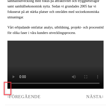
samhällsutveckling med fokus på attraktivitet och trygghetsfrågor
samt samhällsekonomisk nytta. Sedan vi grundades 2005 har vi
fokuserat på att stärka platser och områden med socioekonomiska
utmaningar.
Vårt erbjudande omfattar analys, utbildning, projekt- och processtöd
för olika faser i våra kunders utvecklingsprocess.
FÖREGÅENDE
NÄSTA
Föregående
Nästa