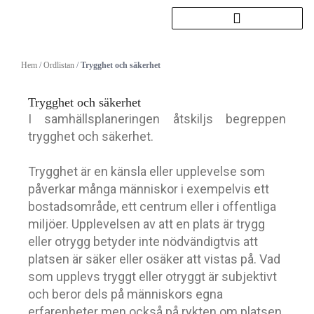
Hoppa
till
innehåll
Hem
/
Ordlistan
/
Trygghet och säkerhet
Trygghet och säkerhet
I samhällsplaneringen åtskiljs begreppen
trygghet och säkerhet.
Trygghet är en känsla eller upplevelse som
påverkar många människor i exempelvis ett
bostadsområde, ett centrum eller i offentliga
miljöer. Upplevelsen av att en plats är trygg
eller otrygg betyder inte nödvändigtvis att
platsen är säker eller osäker att vistas på. Vad
som upplevs tryggt eller otryggt är subjektivt
och beror dels på människors egna
erfarenheter men också på rykten om platsen,