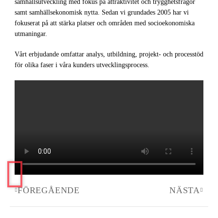
samhällsutveckling med fokus på attraktivitet och trygghetsfrågor
samt samhällsekonomisk nytta. Sedan vi grundades 2005 har vi
fokuserat på att stärka platser och områden med socioekonomiska
utmaningar.
Vårt erbjudande omfattar analys, utbildning, projekt- och processtöd
för olika faser i våra kunders utvecklingsprocess.
FÖREGÅENDE
NÄSTA
Föregående
Nästa