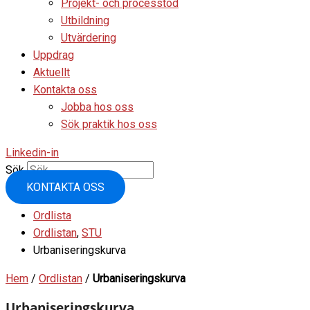
Projekt- och processtöd
Utbildning
Utvärdering
Uppdrag
Aktuellt
Kontakta oss
Jobba hos oss
Sök praktik hos oss
Linkedin-in
Sök
KONTAKTA OSS
Ordlista
Ordlistan
,
STU
Urbaniseringskurva
Hem
/
Ordlistan
/
Urbaniseringskurva
Urbaniseringskurva