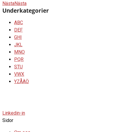
Nästa
Nästa
Underkategorier
ABC
DEF
GHI
JKL
MNO
PQR
STU
VWX
YZÅÄÖ
Linkedin-in
Sidor