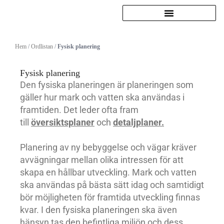
Hoppa
till
innehåll
Hem
/
Ordlistan
/
Fysisk planering
Fysisk planering
Den fysiska planeringen är planeringen som
gäller hur mark och vatten ska användas i
framtiden. Det leder ofta fram
till
översiktsplaner
och
detaljplaner
.
Planering av ny bebyggelse och vägar kräver
avvägningar mellan olika intressen för att
skapa en hållbar utveckling. Mark och vatten
ska användas på bästa sätt idag och samtidigt
bör möjligheten för framtida utveckling finnas
kvar. I den fysiska planeringen ska även
hänsyn tas den befintliga miljön och dess