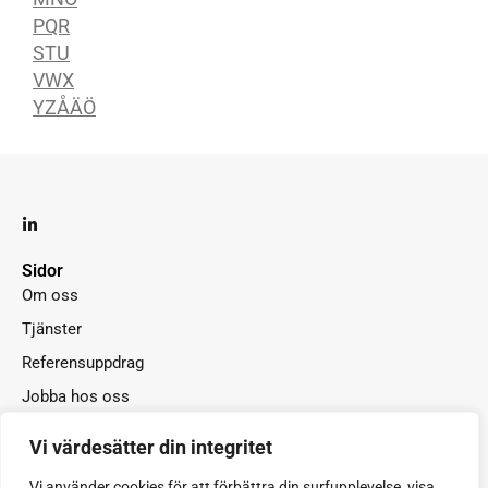
PQR
STU
VWX
YZÅÄÖ
L
i
n
k
Sidor
e
Om oss
d
i
Tjänster
n
-
Referensuppdrag
i
n
Jobba hos oss
Sök praktik hos oss
Vi värdesätter din integritet
Ordlista
Vi använder cookies för att förbättra din surfupplevelse, visa