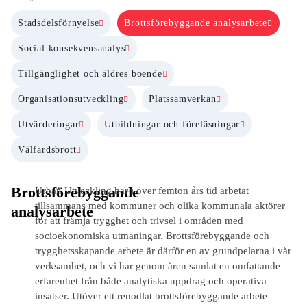
Stadsdelsförnyelse
Brottsförebyggande analysarbete
Social konsekvensanalys
Tillgänglighet och äldres boende
Organisationsutveckling
Platssamverkan
Utvärderingar
Utbildningar och föreläsningar
Välfärdsbrott
Brottsförebyggande
Urban Utveckling har i över femton års tid arbetat
tillsammans med kommuner och olika kommunala aktörer
analysarbete
för att främja trygghet och trivsel i områden med
socioekonomiska utmaningar. Brottsförebyggande och
trygghetsskapande arbete är därför en av grundpelarna i vår
verksamhet, och vi har genom åren samlat en omfattande
erfarenhet från både analytiska uppdrag och operativa
insatser. Utöver ett renodlat brottsförebyggande arbete