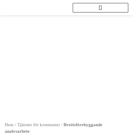
Hoppa
till
innehåll
Brottsförebyggande analysarbete
Hem
/
Tjänster för kommuner
/
Brottsförebyggande
analysarbete