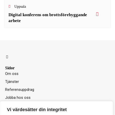
Uppsala
Digital konferens om brottsförebyggande
arbete
L
i
n
k
Sidor
e
Om oss
d
i
Tjänster
n
-
Referensuppdrag
i
n
Jobba hos oss
Sök praktik hos oss
Vi värdesätter din integritet
Ordlista