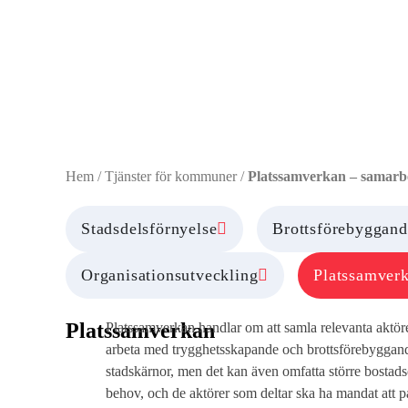
Platssamverkan –
attraktiva platse
Hem
/
Tjänster för kommuner
/
Platssamverkan – samarbet
Stadsdelsförnyelse
Brottsförebyggand
Organisationsutveckling
Platssamver
Platssamverkan
Platssamverkan handlar om att samla relevanta aktöre
arbeta med trygghetsskapande och brottsförebyggande
stadskärnor, men det kan även omfatta större bostads
behov, och de aktörer som deltar ska ha mandat att 