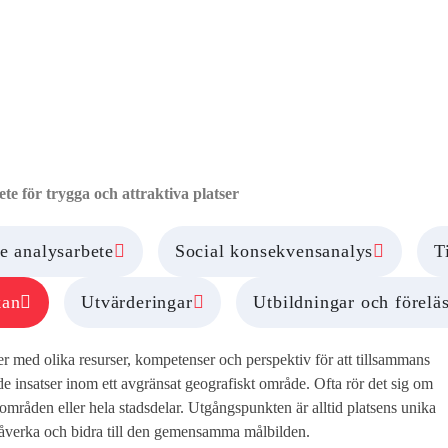
 samarbete för trygg
r
e för trygga och attraktiva platser
e analysarbete
Social konsekvensanalys
T
kan
Utvärderingar
Utbildningar och förelä
r med olika resurser, kompetenser och perspektiv för att tillsammans
 insatser inom ett avgränsat geografiskt område. Ofta rör det sig om
områden eller hela stadsdelar. Utgångspunkten är alltid platsens unika
påverka och bidra till den gemensamma målbilden.