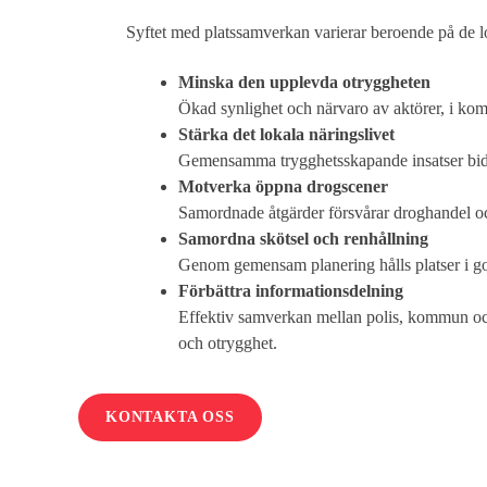
Syftet med platssamverkan varierar beroende på de lo
Minska den upplevda otryggheten
Ökad synlighet och närvaro av aktörer, i komb
Stärka det lokala näringslivet
Gemensamma trygghetsskapande insatser bidrar
Motverka öppna drogscener
Samordnade åtgärder försvårar droghandel och
Samordna skötsel och renhållning
Genom gemensam planering hålls platser i gott
Förbättra informationsdelning
Effektiv samverkan mellan polis, kommun och
och otrygghet.
KONTAKTA OSS