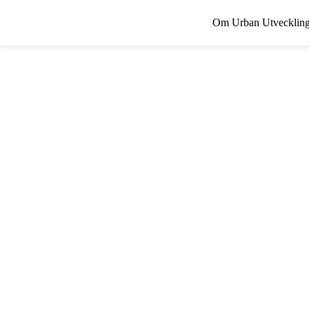
Hoppa
Om Urban Utvecklin
till
innehåll