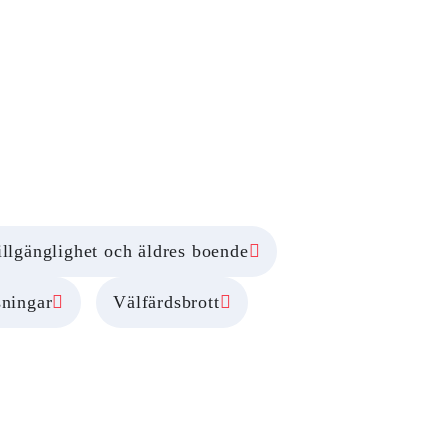
a och
illgänglighet och äldres boende
sningar
Välfärdsbrott