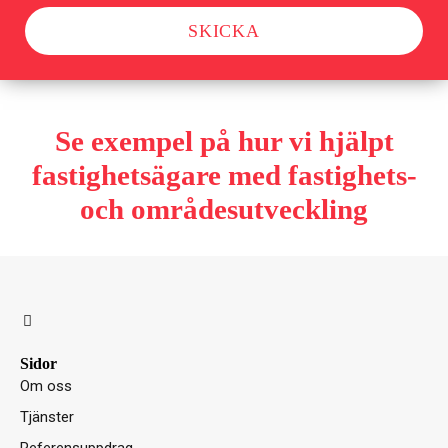
SKICKA
Se exempel på hur vi hjälpt
fastighetsägare med fastighets-
och områdesutveckling
L
i
n
k
Sidor
e
Om oss
d
i
Tjänster
n
-