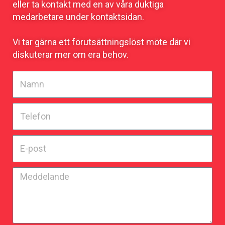
eller ta kontakt med en av våra duktiga
medarbetare under kontaktsidan.
Vi tar gärna ett förutsättningslöst möte där vi
diskuterar mer om era behov.